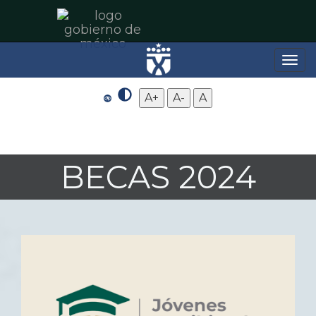
Toggle
naviga
A+
A-
A
BECAS 2024