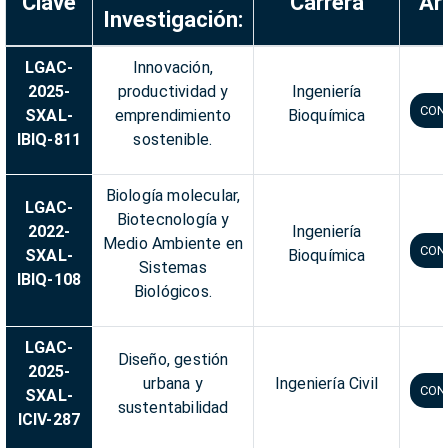
Clave
Carrera
Ar
Investigación:
LGAC-
Innovación,
2025-
productividad y
Ingeniería
CON
SXAL-
emprendimiento
Bioquímica
IBIQ-811
sostenible.
Biología molecular,
LGAC-
Biotecnología y
2022-
Ingeniería
Medio Ambiente en
CON
SXAL-
Bioquímica
Sistemas
IBIQ-108
Biológicos.
LGAC-
Diseño, gestión
2025-
urbana y
Ingeniería Civil
CON
SXAL-
sustentabilidad
ICIV-287