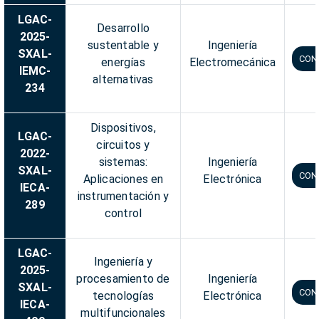
LGAC-
Desarrollo
2025-
sustentable y
Ingeniería
SXAL-
CON
energías
Electromecánica
IEMC-
alternativas
234
Dispositivos,
LGAC-
circuitos y
2022-
sistemas:
Ingeniería
SXAL-
CON
Aplicaciones en
Electrónica
IECA-
instrumentación y
289
control
LGAC-
Ingeniería y
2025-
procesamiento de
Ingeniería
SXAL-
CON
tecnologías
Electrónica
IECA-
multifuncionales