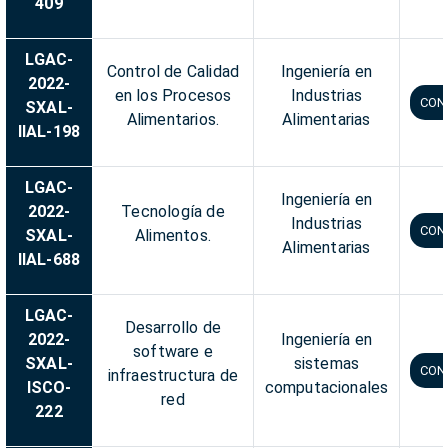
409
LGAC-
Control de Calidad
Ingeniería en
2022-
en los Procesos
Industrias
CON
SXAL-
Alimentarios.
Alimentarias
IIAL-198
LGAC-
Ingeniería en
2022-
Tecnología de
Industrias
CON
SXAL-
Alimentos.
Alimentarias
IIAL-688
LGAC-
Desarrollo de
2022-
Ingeniería en
software e
SXAL-
sistemas
CON
infraestructura de
ISCO-
computacionales
red
222