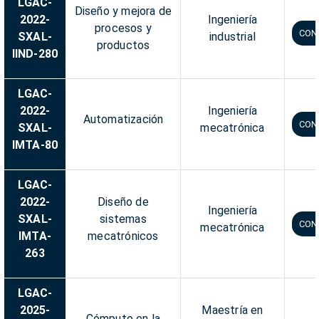
LGAC-
Diseño y mejora de
2022-
Ingeniería
procesos y
CON
SXAL-
industrial
productos
IIND-280
LGAC-
2022-
Ingeniería
Automatización
CON
SXAL-
mecatrónica
IMTA-80
LGAC-
2022-
Diseño de
Ingeniería
SXAL-
sistemas
CON
mecatrónica
IMTA-
mecatrónicos
263
LGAC-
2025-
Maestría en
Cómputo en la