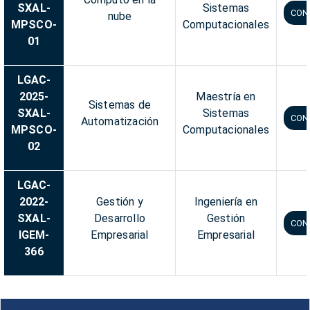
SXAL-
Sistemas
CON
nube
MPSCO-
Computacionales
01
LGAC-
2025-
Maestría en
Sistemas de
SXAL-
Sistemas
CON
Automatización
MPSCO-
Computacionales
02
LGAC-
2022-
Gestión y
Ingeniería en
SXAL-
Desarrollo
Gestión
CON
IGEM-
Empresarial
Empresarial
366