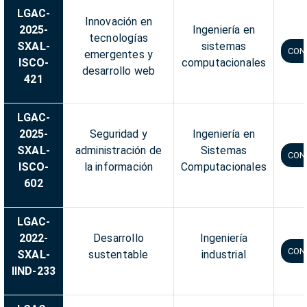
LGAC-
Innovación en
2025-
Ingeniería en
tecnologías
SXAL-
sistemas
CON
emergentes y
ISCO-
computacionales
desarrollo web
421
LGAC-
2025-
Seguridad y
Ingeniería en
SXAL-
administración de
Sistemas
CON
ISCO-
la información
Computacionales
602
LGAC-
2022-
Desarrollo
Ingeniería
CON
SXAL-
sustentable
industrial
IIND-233