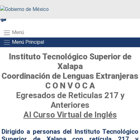
A+
A-
A
Menú
Menú Principal
Instituto Tecnológico Superior de
Xalapa
Coordinación de Lenguas Extranjeras
C O N V O C A
Egresados de Reticulas 217 y
Anteriores
Al Curso Virtual de Inglés
Dirigido a personas del Instituto Tecnológico
Superior de Xalapa con retícula 217 y