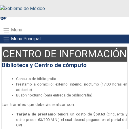
A+
A-
A
Menú
Menú Principal
CENTRO DE INFORMACIÓN
Biblioteca y Centro de cómputo
Consulta de bibliografía
Préstamo a domicilio: externo; interno; nocturno (17:00 horas en
adelante)
Buzón nocturno (para entrega de bibliografía)
Los trámites que deberás realizar son:
Tarjeta de préstamo
: tendrá un costo de
$58.63
(cincuenta y
ocho pesos 63/100 M.N.) el cual deberá pagarse en el portal del
OVH.